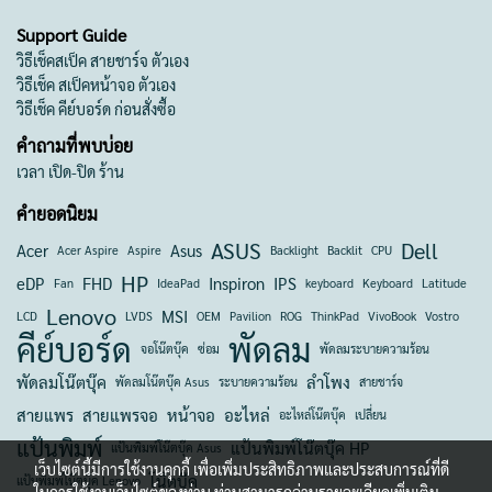
Support Guide
วิธีเช็คสเป็ค สายชาร์จ ตัวเอง
วิธีเช็ค สเป็คหน้าจอ ตัวเอง
วิธีเช็ค คีย์บอร์ด ก่อนสั่งซื้อ
คำถามที่พบบ่อย
เวลา เปิด-ปิด ร้าน
คำยอดนิยม
ASUS
Dell
Acer
Asus
Acer Aspire
Aspire
Backlight
Backlit
CPU
HP
eDP
FHD
Inspiron
IPS
Fan
IdeaPad
keyboard
Keyboard
Latitude
Lenovo
MSI
LCD
LVDS
OEM
Pavilion
ROG
ThinkPad
VivoBook
Vostro
คีย์บอร์ด
พัดลม
จอโน๊ตบุ๊ค
ซ่อม
พัดลมระบายความร้อน
พัดลมโน๊ตบุ๊ค
ลำโพง
พัดลมโน๊ตบุ๊ค Asus
ระบายความร้อน
สายชาร์จ
สายแพร
สายแพรจอ
หน้าจอ
อะไหล่
อะไหล่โน๊ตบุ๊ค
เปลี่ยน
แป้นพิมพ์
แป้นพิมพ์โน๊ตบุ๊ค HP
แป้นพิมพ์โน๊ตบุ๊ค Asus
เว็บไซต์นี้มีการใช้งานคุกกี้ เพื่อเพิ่มประสิทธิภาพและประสบการณ์ที่ดี
โน๊ตบุ๊ค
แป้นพิมพ์โน๊ตบุ๊ค Lenovo