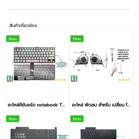
สินค้าเกี่ยวข้อง
New
New
อะไหล่คีย์บอร์ด notebook TP301U แป้นสีเงิน (Silver) ตรงรุ่น เกรดคุณภาพ
อะไหล่ พัดลม สำหรับ เปลี่ยน ใช้ทดแทน VivoBook Go 14 E1404F Go 15 E1504F E1504FA 13N1-H1P0102 13NB0ZS0T01011 CPU 5V 4PIN
New
New