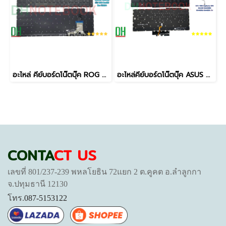
อะไหล่ คีย์บอร์ดโน๊ตบุ๊ค ROG Strix SCAR 18 (ปี 2024) ตรงรุ่น G834 / G834J / G834JY / G834JZ มีไฟ Per-Key RGB Backlit
อะไหล่คีย์บอร์ดโน๊ตบุ๊ค ASUS ROG Zephyrus G14 (GA402 Series) มีไฟ RGB/Backlight ตรงรุ่น
CONTA
CT US
เลขที่ 801/237-239 พหลโยธิน 72แยก 2 ต.คูคต อ.ลำลูกกา
จ.ปทุมธานี 12130
โทร.
087-5153122