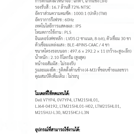
การตกแต่งผิวหน้าจอ : ฉีกตา, ฉากแข็ง (3H)
รองรับสี : 16.7 ล้านสี 72% NTSC
อัตราส่วนความคมชัด : 1000:1 (ปกติ) (TM)
อัตราการรีเฟรช : 60Hz
เทคโนโลยีการแสดงผล : IPS
โหมดการใช้งาน : PLS
อินเตอร์เฟซหลัก : LVDS (2 ชาแนล, 8-bit), ตัวเชื่อม 30 ขา
ตัวเชื่อมแหล่งแสง : BLE-4PINS-CAAC / 4 ขา
ขนาดโครงรอบนอก : 497.6 × 292.2 × 11 (กว้าง×สูง×ลึก)
น้ำหนัก : 2.10 กิโลกรัม (สูงสุด)
หน้าจอสัมผัส : ไม่รองรับ
รูและแผงยึด : รูติดตั้งด้านข้าง (4-M3) ที่ขอบซ้ายและขวา
คุณสมบัติเพิ่มเติม : ไม่ระบุ
โมเดลที่ใช้ทดแทนได้:
Dell V7YP4, 0V7YP4, LTM215HL01,
LJ64-04192, LTM215HL01-H02, LTM215HL01,
M215HJJ-L30, M215HCJ-L3N
อุปกรณ์ที่สามารถใช้งานได้: