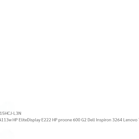
M215HCJ-L3N
 HP A113w HP EliteDisplay E222 HP proone 600 G2 Dell Inspiron 3264 Lenov