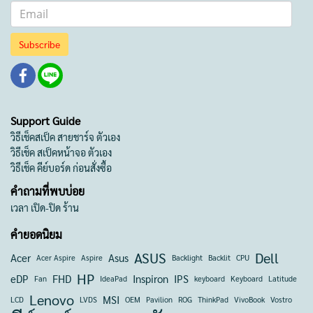
Subscribe
Support Guide
วิธีเช็คสเป็ค สายชาร์จ ตัวเอง
วิธีเช็ค สเป็คหน้าจอ ตัวเอง
วิธีเช็ค คีย์บอร์ด ก่อนสั่งซื้อ
คำถามที่พบบ่อย
เวลา เปิด-ปิด ร้าน
คำยอดนิยม
ASUS
Dell
Acer
Asus
Acer Aspire
Aspire
Backlight
Backlit
CPU
HP
eDP
FHD
Inspiron
IPS
Fan
IdeaPad
keyboard
Keyboard
Latitude
Lenovo
MSI
LCD
LVDS
OEM
Pavilion
ROG
ThinkPad
VivoBook
Vostro