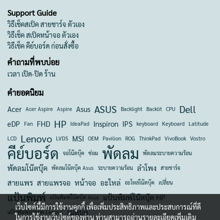
Support Guide
วิธีเช็คสเป็ค สายชาร์จ ตัวเอง
วิธีเช็ค สเป็คหน้าจอ ตัวเอง
วิธีเช็ค คีย์บอร์ด ก่อนสั่งซื้อ
คำถามที่พบบ่อย
เวลา เปิด-ปิด ร้าน
คำยอดนิยม
ASUS
Dell
Acer
Asus
Acer Aspire
Aspire
Backlight
Backlit
CPU
HP
eDP
FHD
Inspiron
IPS
Fan
IdeaPad
keyboard
Keyboard
Latitude
Lenovo
MSI
LCD
LVDS
OEM
Pavilion
ROG
ThinkPad
VivoBook
Vostro
คีย์บอร์ด
พัดลม
จอโน๊ตบุ๊ค
ซ่อม
พัดลมระบายความร้อน
พัดลมโน๊ตบุ๊ค
ลำโพง
พัดลมโน๊ตบุ๊ค Asus
ระบายความร้อน
สายชาร์จ
สายแพร
สายแพรจอ
หน้าจอ
อะไหล่
อะไหล่โน๊ตบุ๊ค
เปลี่ยน
แป้นพิมพ์
แป้นพิมพ์โน๊ตบุ๊ค HP
แป้นพิมพ์โน๊ตบุ๊ค Asus
เว็บไซต์นี้มีการใช้งานคุกกี้ เพื่อเพิ่มประสิทธิภาพและประสบการณ์ที่ดี
โน๊ตบุ๊ค
แป้นพิมพ์โน๊ตบุ๊ค Lenovo
ในการใช้งานเว็บไซต์ของท่าน ท่านสามารถอ่านรายละเอียดเพิ่มเติม