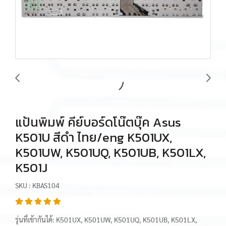
แป้นพิมพ์ คีย์บอร์ดโน๊ตบุ๊ค Asus
K501U สีดำ ไทย/eng K501UX,
K501UW, K501UQ, K501UB, K501LX,
K501J
SKU : KBAS104
รุ่นที่เข้ากันได้: K501UX, K501UW, K501UQ, K501UB, K501LX,