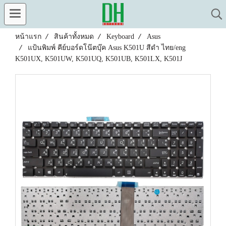
หน้าแรก
สินค้าทั้งหมด
Keyboard
Asus
แป้นพิมพ์ คีย์บอร์ดโน๊ตบุ๊ค Asus K501U สีดำ ไทย/eng
K501UX, K501UW, K501UQ, K501UB, K501LX, K501J