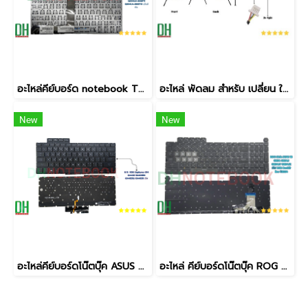
อะไหล่คีย์บอร์ด notebook TP301U แป้นสีเงิน (Silver) ตรงรุ่น เกรดคุณภาพ
อะไหล่ พัดลม สำหรับ เปลี่ยน ใช้ทดแทน VivoBook Go 14 E1404F Go 15 E1504F E1504FA 13N1-H1P0102 13NB0ZS0T01011 CPU 5V 4PIN
New
New
อะไหล่คีย์บอร์ดโน๊ตบุ๊ค ASUS ROG Zephyrus G14 (GA402 Series) มีไฟ RGB/Backlight ตรงรุ่น
อะไหล่ คีย์บอร์ดโน๊ตบุ๊ค ROG Strix SCAR 18 (ปี 2024) ตรงรุ่น G834 / G834J / G834JY / G834JZ มีไฟ Per-Key RGB Backlit