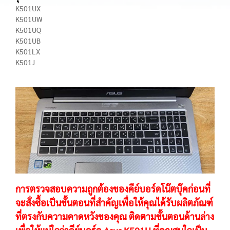
K501UX
K501UW
K501UQ
K501UB
K501LX
K501J
การตรวจสอบความถูกต้องของคีย์บอร์ดโน๊ตบุ๊คก่อนที่
จะสั่งซื้อเป็นขั้นตอนที่สำคัญเพื่อให้คุณได้รับผลิตภัณฑ์
ที่ตรงกับความคาดหวังของคุณ ติดตามขั้นตอนด้านล่าง