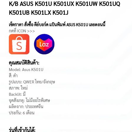
K/B ASUS K501U K501UX K501UW K501UQ
K501UB K501LX K501J
เช็คราคา สั่งซื้อ คีย์บอร์ด แป้นพิมพ์ ASUS K501U เลยตอนนี้
กดที่ ICON >>>
คุณสมบัติสินค้า:
Model: Asus K501U
สี: ดำ
รูปแบบ: QWER ไทย/อังกฤษ
สภาพ: ใหม่
Backlit: มี
จุดสังเกตุ: ไม่มีอะไรพิเศษ
ผลิตจาก: ประเทศจีน
ประกัน: 6 เดือน
รุ่นที่เข้ากันได้: