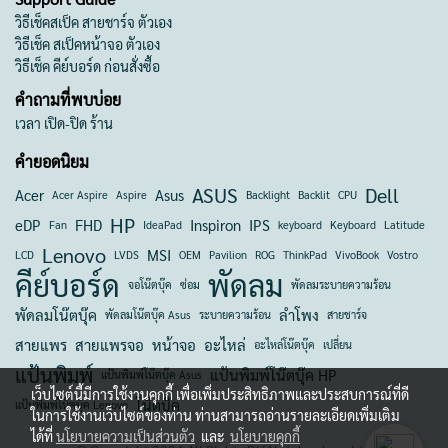
วิธีเช็คสเป็ค สายชาร์จ ตัวเอง
วิธีเช็ค สเป็คหน้าจอ ตัวเอง
วิธีเช็ค คีย์บอร์ด ก่อนสั่งซื้อ
คำถามที่พบบ่อย
เวลา เปิด-ปิด ร้าน
คำยอดนิยม
ASUS
Dell
Acer
Asus
Acer Aspire
Aspire
Backlight
Backlit
CPU
HP
eDP
FHD
Inspiron
IPS
Fan
IdeaPad
keyboard
Keyboard
Latitude
Lenovo
MSI
LCD
LVDS
OEM
Pavilion
ROG
ThinkPad
VivoBook
Vostro
คีย์บอร์ด
พัดลม
จอโน๊ตบุ๊ค
ซ่อม
พัดลมระบายความร้อน
พัดลมโน๊ตบุ๊ค
ลำโพง
พัดลมโน๊ตบุ๊ค Asus
ระบายความร้อน
สายชาร์จ
สายแพร
สายแพรจอ
หน้าจอ
อะไหล่
อะไหล่โน๊ตบุ๊ค
เปลี่ยน
แป้นพิมพ์
แป้นพิมพ์โน๊ตบุ๊ค HP
แป้นพิมพ์โน๊ตบุ๊ค Asus
เว็บไซต์นี้มีการใช้งานคุกกี้ เพื่อเพิ่มประสิทธิภาพและประสบการณ์ที่ดี
โน๊ตบุ๊ค
แป้นพิมพ์โน๊ตบุ๊ค Lenovo
ในการใช้งานเว็บไซต์ของท่าน ท่านสามารถอ่านรายละเอียดเพิ่มเติม
ได้ที่
นโยบายความเป็นส่วนตัว
และ
นโยบายคุกกี้