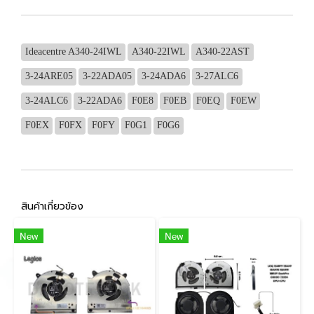
Ideacentre A340-24IWL
A340-22IWL
A340-22AST
3-24ARE05
3-22ADA05
3-24ADA6
3-27ALC6
3-24ALC6
3-22ADA6
F0E8
F0EB
F0EQ
F0EW
F0EX
F0FX
F0FY
F0G1
F0G6
สินค้าเกี่ยวข้อง
New
New