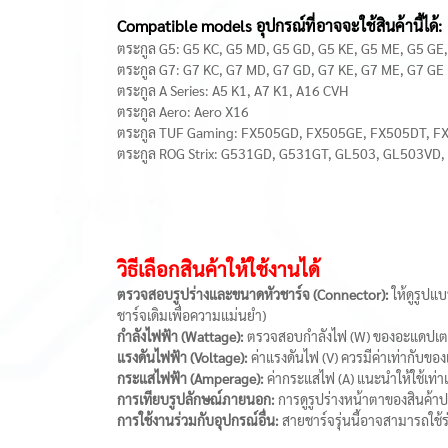
Compatible models อุปกรณ์ที่อาจจะใช้สินค้านี้ได้:
ตระกูล G5: G5 KC, G5 MD, G5 GD, G5 KE, G5 ME, G5 GE
ตระกูล G7: G7 KC, G7 MD, G7 GD, G7 KE, G7 ME, G7 GE
ตระกูล A Series: A5 K1, A7 K1, A16 CVH
ตระกูล Aero: Aero X16
ตระกูล TUF Gaming: FX505GD, FX505GE, FX505DT, 
ตระกูล ROG Strix: G531GD, G531GT, GL503, GL503VD
วิธีเลือกสินค้าให้ใช้งานได้
ตรวจสอบรูปร่างและขนาดหัวชาร์จ (Connector):
ให้ดูรูปแ
ชาร์จเดิมเพื่อความแม่นยำ)
กำลังไฟฟ้า (Wattage):
ตรวจสอบกำลังไฟ (W) ของอะแดปเตอร์ต
แรงดันไฟฟ้า (Voltage):
ค่าแรงดันไฟ (V) ควรมีค่าเท่ากับของ
กระแสไฟฟ้า (Amperage):
ค่ากระแสไฟ (A) แนะนำให้ใช้เท่าเด
การเทียบรูปลักษณ์ภายนอก:
การดูรูปร่างหน้าตาของสินค้า
การใช้งานร่วมกับอุปกรณ์อื่น:
สายชาร์จรุ่นนี้อาจสามารถใช้ร