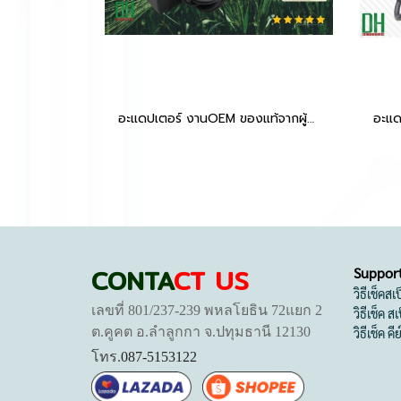
อะแดปเตอร์ งานOEM ของแท้จากผู้ผลิต 380W 20V 19A ดีไซน์ Slim ทรงบาง พลังแรงระดับเครื่อง Workstation
CONTA
CT US
Suppor
วิธีเช็คส
เลขที่ 801/237-239 พหลโยธิน 72แยก 2
วิธีเช็ค 
ต.คูคต อ.ลำลูกกา จ.ปทุมธานี 12130
วิธีเช็ค คี
โทร.
087-5153122