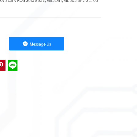
DU) รวมถึง ROG Strix G531, G531GT, GL503 และ GL703
Message Us