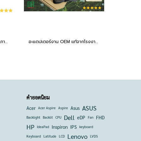
อะแดปเตอร์สเปก งาน OEM คุณภาพสูง 200W 20V 10A ดีไซน์ Slim หัวเชื่อมต่อ USB สี่เหลี่ยมขนาดใหญ่
อะแดปเตอร์งาน OEM แท้จากโรงงานผู้ผลิต 240W 20V 12A ดีไซน์ Slim บางเบา สำหรับตัวแรง
คำยอดนิยม
ASUS
Acer
Asus
Acer Aspire
Aspire
Dell
eDP
FHD
Backlight
Backlit
CPU
Fan
HP
Inspiron
IPS
IdeaPad
keyboard
Lenovo
Keyboard
Latitude
LCD
LVDS