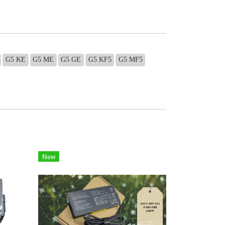
G5 KE
G5 ME
G5 GE
G5 KF5
G5 MF5
New