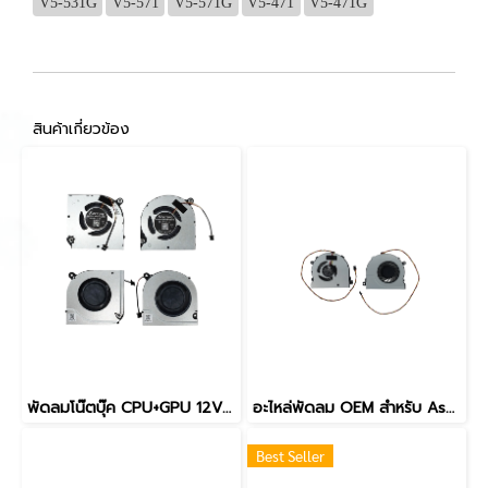
V5-531G
V5-571
V5-571G
V5-471
V5-471G
สินค้าเกี่ยวข้อง
พัดลมโน๊ตบุ๊ค CPU+GPU 12V 4PIN สำหรับ Acer Nitro V15 ANV15-51 N23Q22 และรุ่นที่ใช้ร่วมกันได้ อะไหล่ OEM คุณภาพสูง
อะไหล่พัดลม OEM สำหรับ Aspire C22-860 C24-865 C22-960 C24-960 AIO 3 Pin แบน 5V 0.5A อะไหล่พัดลมระบายความร้อน FAAC053
Best Seller