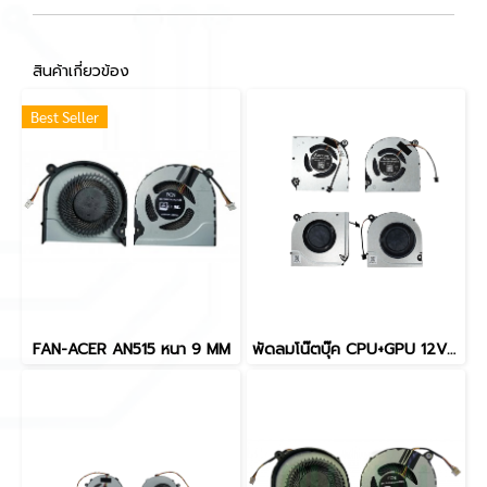
สินค้าเกี่ยวข้อง
Best Seller
FAN-ACER AN515 หนา 9 MM
พัดลมโน๊ตบุ๊ค CPU+GPU 12V 4PIN สำหรับ Acer Nitro V15 ANV15-51 N23Q22 และรุ่นที่ใช้ร่วมกันได้ อะไหล่ OEM คุณภาพสูง