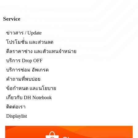
ออกแบบมาเพื่อใช้ทดแทนจอเดิม
ในรุ่น Slim 3 15AHP10, Slim 3
15IRH10, Slim 3 15IRH10R และ
Service
Slim 3 15IRU10 หรือรุ่นที่ขนาด
จอและตำแหน่งพินตรงกัน งาน
ข่าวสาร / Update
เนี๊ยบ ใส่แทนได้เป๊ะตามสเปค
โปรโมชั่่น และส่วนลด
โรงงานครับ
ดีลราคาช่าง และตัวแทนจำหน่าย
บริการ Drop OFF
บริการซ่อม อัพเกรด
คำถามที่พบบ่อย
ข้อกำหนด และนโยบาย
เกี่ยวกับ DH Notebook
ติดต่อเรา
Displaylist