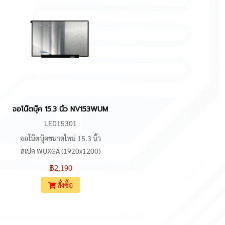
จอโน๊ตบุ๊ค 15.3 นิ้ว NV153WUM-N41 IPS WUXGA 1920x1200 30 Pi
LED15301
จอโน๊ตบุ๊คขนาดใหม่ 15.3 นิ้ว
สเปค WUXGA (1920x1200)
อัตราส่วน 16:10 พาเนล IPS เกรด
฿2,190
คุณภาพ สีสดมุมมองกว้าง ขั้วต่อ
สั่งซื้อ
แบบ 30 พิน eDP อยู่ตำแหน่งขวา
ล่าง ตัวจอเป็นแบบ Slim บางเฉียบ
และ Borderless (ไม่มีหูยึดน็อต)