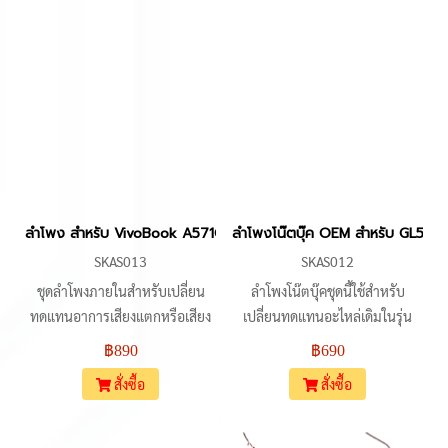
เสียงแตก เสียงเบา หรือไม่มีเสียง
เพื่อให้เครื่องกลับมาใช้งานได้ตาม
ออก ตัวอะไหล่เน้นการออกแบบให้
ปกติ
เข้ากับช่องวางเดิมภายในตัวเครื่อง
และใช้หัวเสียบมาตรฐานแบบ 4
พิน
ลำโพง สำหรับ VivoBook A571G A571GT VX60G VX60 K571 X571G
ลำโพงโน๊ตบุ๊ค OEM สำหรับ GL55
SKAS013
SKAS012
ชุดลำโพงภายในสำหรับเปลี่ยน
ลำโพงโน๊ตบุ๊คชุดนี้ใช้สำหรับ
ทดแทนอาการเสียงแตกหรือเสียง
เปลี่ยนทดแทนอะไหล่เดิมในรุ่น
ไม่ออกในโน้ตบุ๊ก รองรับการใช้งาน
GL553, GL553V, GL553VD,
฿890
฿690
กับรุ่น A571G, A571GT, F571,
GL553VE, GL553VW รวมถึง
สั่งซื้อ
สั่งซื้อ
F571G, F571GT, F571L,
ตระกูล FZ53V, FX53, FX53V,
F571LI, K571, K571G, K571GT,
FX53VD, FX53VE และรุ่น ZX53,
K571LI, X571, X571G, X571GT,
ZX53V, ZX53VD, ZX53VE ตัว