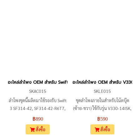
474G รวมถึงรุ่นสายทำงานอย่าง
ตัวอะไหล่มาเป็นชุดคู่ซ้าย-ขวา
P248-M, P248-MG ตัวลำโพง
พร้อมสายแพเชื่อมต่อและหัวเสียบ
ออกแบบมาให้ลงล็อคกับรหัสตัว
แบบ 4 พิน ออกแบบมาให้มีขนาด
เครื่อง N15C1 และ N152C2 โดย
และจุดยึดที่ลงตัวกับโครงสร้าง
เฉพาะ ใช้เปลี่ยนแทนของเดิมที่มี
ภายในของรุ่นที่ระบุ เพื่อแก้ปัญหา
อาการเสียงแตกหรือเสียงไม่ออกได้
ลำโพงไม่มีเสียงหรือเสียงแตกพร่า
ตามตำแหน่งเดิม
อะไหล่ลำโพง OEM สำหรับ Swift 3 SF314-42 SF314-42-R6T7 S
อะไหล่ลำโพง OEM สำหรับ V330-
SKAC015
SKLE015
ลำโพงชุดนี้ผลิตมาใช้รองรับ Swift
ชุดลำโพงภายในสำหรับโน้ตบุ๊ค
3 SF314-42, SF314-42-R6T7,
(ซ้าย-ขวา) ใช้กับรุ่น V330-14ISK,
N19C4, SF314-59 และ SF314-
V330-14IKB, V330-14ARR และ
฿890
฿590
59-7567 ตัวสินค้ามาเป็นชุดคู่
ตระกูล V130-14IKB, V130-
สั่งซื้อ
สั่งซื้อ
ซ้าย-ขวา บรรจุในโครงพลาสติกที่
14IGM เป็นอะไหล่ส่วนประกอบที่
ออกแบบมาให้พอดีกับช่องวางเดิม
ใช้เปลี่ยนแทนลำโพงเดิมที่มีอาการ