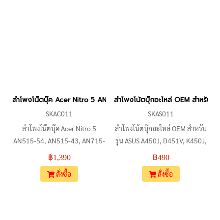
เสียงเบา แตก หรือไม่ทำงาน ตรวจ
สอบตำแหน่งน็อตและขั้วสายให้
ตรงรุ่นเพื่อใช้งานได้อย่างถูกต้อง
ลำโพงโน๊ตบุ๊ค Acer Nitro 5 AN515-54 / AN515-43 / AN715-51 (N1
ลำโพงโน้ตบุ๊กอะไหล่ OEM สำหรั
SKAC011
SKAS011
ลำโพงโน๊ตบุ๊ค Acer Nitro 5
ลำโพงโน้ตบุ๊กอะไหล่ OEM สำหรับ
AN515-54, AN515-43, AN715-
รุ่น ASUS A450J, D451V, K450J,
51 (N18C3) อะไหล่ OEM คุณภาพ
K450JF, K450V, X450V, F450J,
฿1,390
฿490
สูง สำหรับเปลี่ยนลำโพงซ้าย-ขวา
K451L เหมาะสำหรับเปลี่ยน
สั่งซื้อ
สั่งซื้อ
แบบ Built-in เหมาะสำหรับงาน
ลำโพงภายใน (L+R) ควรตรวจสอบ
ซ่อม ควรเทียบรูปร่าง ตำแหน่ง
ตำแหน่งคอนเน็กเตอร์กับรูยึดน็อต
น็อต และจุดเสียบสายให้ตรงกับ
เพื่อความแน่นอน สินค้าเป็นอะไหล่
ของเดิม หากหน้าตาตรงกัน
OEM คุณภาพสูง รับประกัน 7 วัน