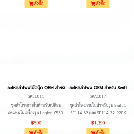
สั่งซื้อ
สั่งซื้อ
Speaker 5SB0W84841
ลำโพงเดิมที่ชำรุดหรือเสียงผิดปกติ
5SB0X55541 PK23000S0N0
ในเครื่องตระกูล 14 นิ้วรุ่นดังกล่าว
อะไหล่ลำโพงโน๊ตบุ๊ค 4-Pin
ตัวสินค้าผลิตจากจีน (OEM) มีจุด
Laptop Speaker Replacement
ยึดและสายแพเชื่อมต่อที่ตรงตาม
สเปกโครงสร้างภายในเครื่องรุ่นที่
ระบุ รวมถึงรุ่นใกล้เคียงอย่าง
Xiaoxin Air 14 Plus 2021 และ
2022 ที่ใช้โครงสร้างบอดี้และพาร์
ทลำโพงตัวเดียวกัน
อะไหล่ลำโพงโน๊ตบุ๊ค OEM สำหรับ Legion Y530-15 Y530-15ICH
อะไหล่ลำโพง OEM สำหรับ Swift 1
SKLE011
SKAC017
ชุดลำโพงภายในสำหรับเปลี่ยน
ชุดลำโพงภายในสำหรับรุ่น Swift 1
ทดแทนในเครื่องรุ่น Legion Y530-
SF114-32 และ SF114-32-P2PK
15, Y530-15ICH และ Legion
เป็นอะไหล่ทดแทนที่มีรูปทรงและ
฿590
฿1,390
Y7000 (2018-2019) รองรับการ
ตำแหน่งจุดยึดน็อตตรงกับชุด
สั่งซื้อ
สั่งซื้อ