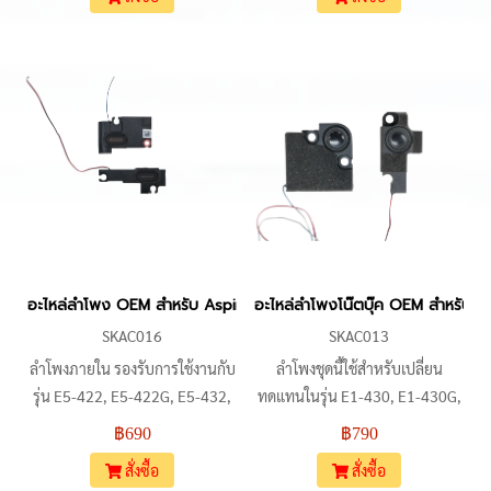
ใช้งานร่วมกับรหัสอะไหล่
ลำโพงเดิมในเครื่องซีรีส์นี้ มาพร้อม
PK23000QMC0 และรหัสอื่นๆ ที่มี
สายเชื่อมต่อแบบ 4-Pin ที่เสียบใช้
โครงสร้างเหมือนกัน ตัวลำโพง
งานเข้ากับเมนบอร์ดได้ทันที เหมาะ
ออกแบบมาตรงตามตำแหน่งยึด
สำหรับงานซ่อมเปลี่ยนลำโพงที่พบ
น็อตเดิมในเครื่องรุ่นที่ระบุ แก้ไข
ปัญหาเสียงแตก เสียงเบา หรือ
อาการลำโพงแตก เสียงไม่ดัง หรือ
ลำโพงไม่ทำงานในรุ่นที่ระบุข้างต้น
เสียงขาดหาย
อะไหล่ลำโพง OEM สำหรับ Aspire E5-473 E5-474 E5-422 E5-4
อะไหล่ลำโพงโน๊ตบุ๊ค OEM สำหรับ
SKAC016
SKAC013
ลำโพงภายใน รองรับการใช้งานกับ
ลำโพงชุดนี้ใช้สำหรับเปลี่ยน
รุ่น E5-422, E5-422G, E5-432,
ทดแทนในรุ่น E1-430, E1-430G,
E5-432G, E5-452, E5-452G,
E1-432, E1-432G, E1-470, E1-
฿690
฿790
E5-473, E5-473G, E5-473T,
470G, E1-472 และ E1-472G
สั่งซื้อ
สั่งซื้อ
E5-473TG และ E5-474, E5-
รวมถึงรุ่น TravelMate P245 ซีรีส์