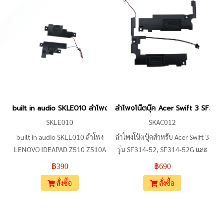
X571GD, X571LH, X571LI รวม
สินค้ามาครบชุดทั้งด้านซ้ายและ
ถึงรุ่น VX60, VX60G, VX60GT
ด้านขวา (L+R) พร้อมสายไฟและ
และ Mars15 VX60 สินค้ามาครบ
หัวเสียบที่ออกแบบมาให้ตรงกับ
ชุดทั้งด้านซ้ายและด้านขวา (L+R)
ตำแหน่งเดิมภายในตัวเครื่อง
พร้อมสายแพเชื่อมต่อแบบ 4-Pin
เหมาะสำหรับงานซ่อมเปลี่ยน
ลำโพงที่เสียงแตกหรือเสียงไม่ออก
built in audio SKLE010 ลำโพง LENOVO IDEAPAD Z510 Z510A 
ลำโพงโน๊ตบุ๊ค Acer Swift 3 SF3
SKLE010
SKAC012
built in audio SKLE010 ลำโพง
ลำโพงโน๊ตบุ๊คสำหรับ Acer Swift 3
LENOVO IDEAPAD Z510 Z510A
รุ่น SF314-52, SF314-52G และ
PK23000JP00,90204000
SF314-53G รองรับหัวต่อ 4-Pin
฿390
฿690
ประกัน 7 วัน
ใช้รหัสพาร์ท 04A4-02Y3000
สั่งซื้อ
สั่งซื้อ
หรือ 023.400EJ.0001 อะไหล่
OEM คุณภาพสูง เหมาะสำหรับช่าง
ที่ต้องการเปลี่ยนชุดลำโพงเดิมที่