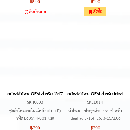
฿990
฿590
TPN-Q193) เช่นรุ่น 15-CB000,
บอดี้รหัส TPN-Q229 จุดสังเกต
สั่งซื้อ
สินค้าหมด
15-CE000 หัวเสียบแบบ 6 Pin
สำคัญคือหัวเสียบ 6-Pin (6-Slot)
ขนาดและตำแหน่งจุดยึดน็อตตรง
สายไฟ 4 เส้น รหัสอะไหล่
ตามบอดี้เดิม ใช้สำหรับเปลี่ยน
L72708-001 ใช้เปลี่ยนทดแทน
ทดแทนลำโพงเดิมที่เสียหรือเสียง
ของเดิมที่มีอาการเสียงแตกหรือ
แตกได้ทันที
เสียงไม่ออกได้ทันที
อะไหล่ลำโพง OEM สำหรับ 15-DY 15-EF 15S-FQ 15S-EQ 15S-ER
อะไหล่ลำโพง OEM สำหรับ IdeaPa
SKHC003
SKLE014
ชุดลำโพงภายในแล็ปท็อป (L+R)
ลำโพงภายในชุดซ้าย-ขวา สำหรับ
รหัส L63594-001 และ
IdeaPad 3-15ITL6, 3-15ALC6
FYHDNQTA164000 เป็นอะไหล่
และ 15S 2021 (หน้าจอ 15.6 นิ้ว)
฿390
฿390