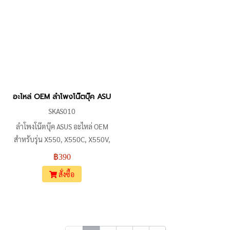
สามารถใช้งานแทนได้ทันที สินค้า
พร้อมส่ง
อะไหล่ OEM ลำโพงโน๊ตบุ๊ค ASUS X550 X550C X550V A550 K550 R5
SKAS010
ลำโพงโน๊ตบุ๊ค ASUS อะไหล่ OEM
สำหรับรุ่น X550, X550C, X550V,
A550, K550, R510L, FX50J,
฿390
Y581C เป็นชุด L+R รองรับหัว 4-
สั่งซื้อ
Pin ใช้แทนของเดิมได้ทันที เหมาะ
กับช่างและร้านซ่อม ตรวจสอบรูป
ร่างตำแหน่งน็อตและหัวต่อเพื่อ
ความเข้ากันได้