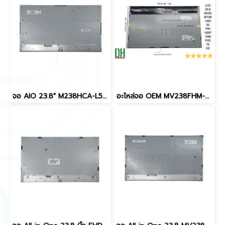
จอ AIO 23.8" M238HCA-L5Z FHD AAS สำหรับ EliteOne 800 G6, OptiPlex 7490, Lenovo A340-24, ideaCentre AIO, Aspire C24-1650
อะไหล่จอ OEM MV238FHM-N30 23.8" FHD คุณภาพสูง สำหรับ Dell Inspiron 24 3475, 3477, 3480, Wyse 5470 และ AIO อื่นๆ | รับประกัน | DH NOTEBOOK