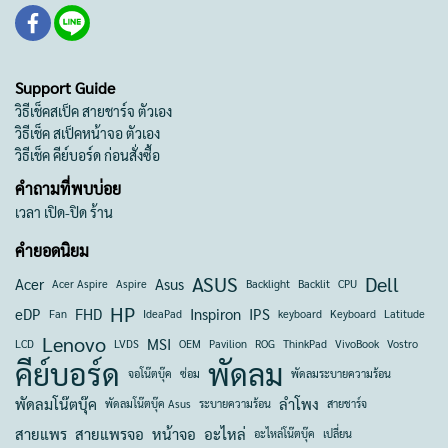
Support Guide
วิธีเช็คสเป็ค สายชาร์จ ตัวเอง
วิธีเช็ค สเป็คหน้าจอ ตัวเอง
วิธีเช็ค คีย์บอร์ด ก่อนสั่งซื้อ
คำถามที่พบบ่อย
เวลา เปิด-ปิด ร้าน
คำยอดนิยม
ASUS
Dell
Acer
Asus
Acer Aspire
Aspire
Backlight
Backlit
CPU
HP
eDP
FHD
Inspiron
IPS
Fan
IdeaPad
keyboard
Keyboard
Latitude
Lenovo
MSI
LCD
LVDS
OEM
Pavilion
ROG
ThinkPad
VivoBook
Vostro
คีย์บอร์ด
พัดลม
จอโน๊ตบุ๊ค
ซ่อม
พัดลมระบายความร้อน
พัดลมโน๊ตบุ๊ค
ลำโพง
พัดลมโน๊ตบุ๊ค Asus
ระบายความร้อน
สายชาร์จ
สายแพร
สายแพรจอ
หน้าจอ
อะไหล่
อะไหล่โน๊ตบุ๊ค
เปลี่ยน